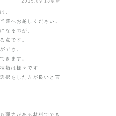
2015.09.18更新
方は、
る当院へお越しください。
トになるのが、
きる点です。
応ができ、
現できます。
の種類は様々です。
て選択をした方が良いと言
、
りも弾力がある材料ででき