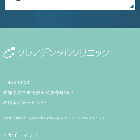
〒456-0003
愛知県名古屋市熱田区波寄町25-1
名鉄金山第一ビル2F
©金山で歯医者、お口の中のお悩みならクレアデンタルクリニック
＞サイトマップ