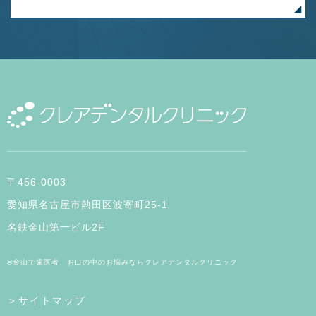
〒456-0003
愛知県名古屋市熱田区波寄町25-1
名鉄金山第一ビル2F
©金山で歯医者、お口の中のお悩みならクレアデンタルクリニック
＞サイトマップ