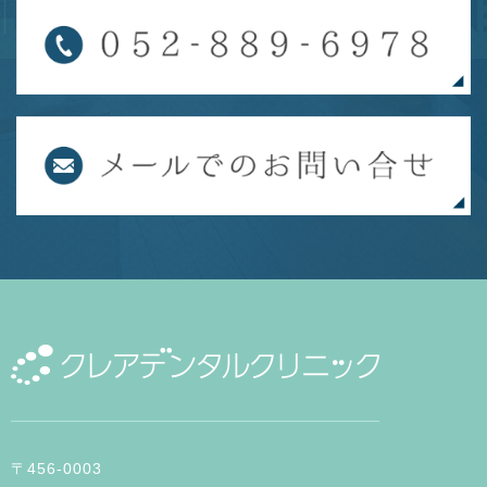
〒456-0003