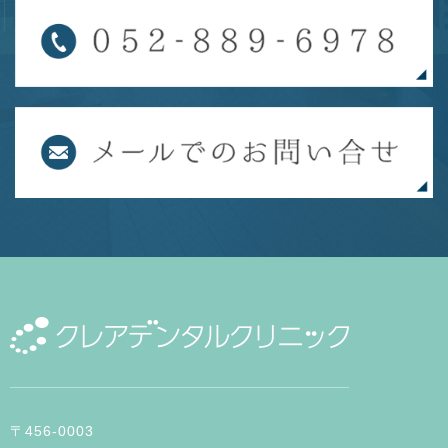
〒456-0003